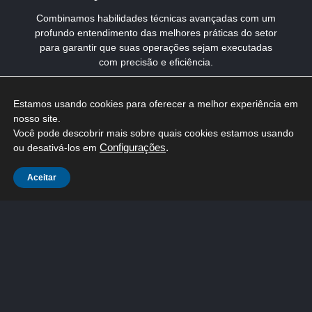
Combinamos habilidades técnicas avançadas com um
profundo entendimento das melhores práticas do setor
para garantir que suas operações sejam executadas
com precisão e eficiência.
Estamos usando cookies para oferecer a melhor experiência em 
SAIBA MAIS
nosso site.

Você pode descobrir mais sobre quais cookies estamos usando 
ou desativá-los em 
Configurações
.
Aceitar
Entrar em contato
Envie-nos todas as suas dúvidas será um prazer
conversar sobre as necessidades do seu negócio